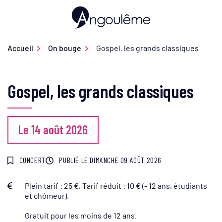
Gestion des traceurs
Aller
au
Ville d'Angoulême
contenu
Accueil
On bouge
Gospel, les grands classiques
Gospel, les grands classiques
Le
14
août
2026
CONCERT
PUBLIÉ LE
DIMANCHE 09 AOÛT 2026
Plein tarif : 25 €, Tarif réduit : 10 € (- 12 ans, étudiants
Infos utiles
et chômeur).
Gratuit pour les moins de 12 ans.