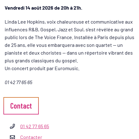
Vendredi 14 août 2026 de 20h à 21h.
Linda Lee Hopkins, voix chaleureuse et communicative aux
influences R&B, Gospel, Jazz et Soul, s’est révélée au grand
public lors de The Voice France. Installée à Paris depuis plus
de 25 ans, elle vous embarquera avec son quartet — un
pianiste et deux choristes — dans un répertoire vibrant des
plus grands classiques du gospel.
Un concert produit par Euromusic.
01 42 77 65 65
Informations complémentaires
Contact
01 42 77 65 65
Contacter