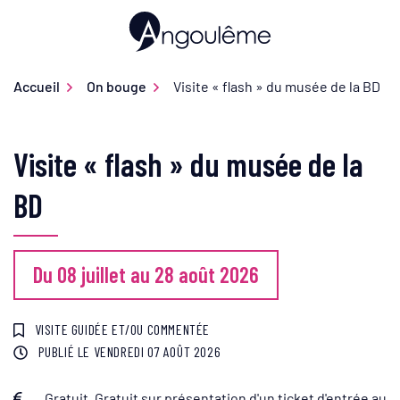
Gestion des traceurs
Aller
au
Ville d'Angoulême
contenu
Accueil
On bouge
Visite « flash » du musée de la BD
Visite « flash » du musée de la
BD
Du
08
juillet
au
28
août
2026
VISITE GUIDÉE ET/OU COMMENTÉE
PUBLIÉ LE
VENDREDI 07 AOÛT 2026
Gratuit. Gratuit sur présentation d'un ticket d'entrée au