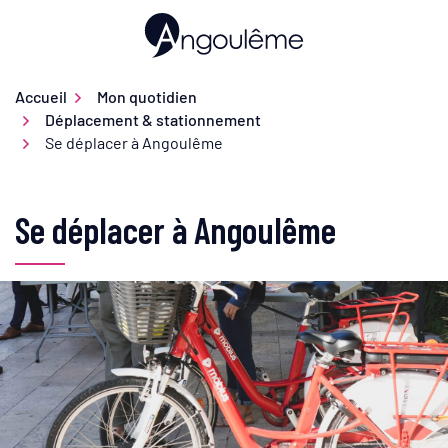
Gestion des traceurs
Aller
au
Ville d'Angoulême
contenu
Accueil
Mon quotidien
Déplacement & stationnement
Se déplacer à Angoulême
Se déplacer à Angoulême