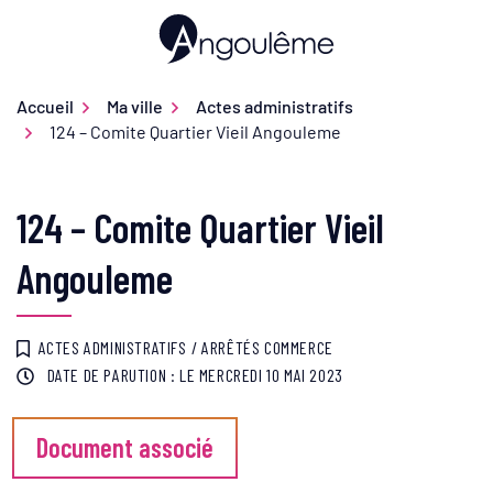
Gestion des traceurs
Aller
au
Ville d'Angoulême
contenu
Accueil
Ma ville
Actes administratifs
124 – Comite Quartier Vieil Angouleme
124 – Comite Quartier Vieil
Angouleme
ACTES ADMINISTRATIFS
/
ARRÊTÉS COMMERCE
DATE DE PARUTION : LE
MERCREDI 10 MAI 2023
Document associé