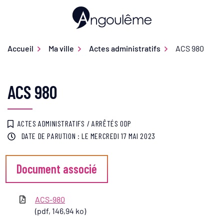
Gestion des traceurs
Aller
au
Ville d'Angoulême
contenu
Accueil
Ma ville
Actes administratifs
ACS 980
ACS 980
ACTES ADMINISTRATIFS
/
ARRÊTÉS ODP
DATE DE PARUTION : LE
MERCREDI 17 MAI 2023
Document associé
ACS-980
(pdf, 146,94 ko)