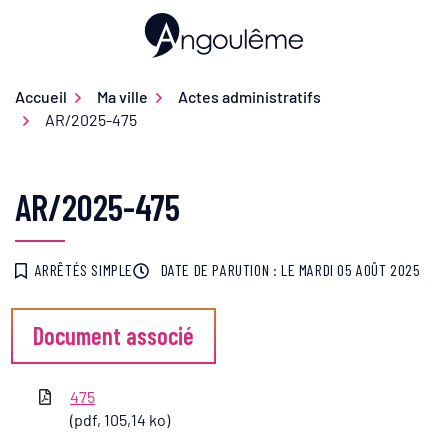
Gestion des traceurs
Aller
au
Ville d'Angoulême
contenu
Accueil
Ma ville
Actes administratifs
AR/2025-475
AR/2025-475
ARRÊTÉS SIMPLE
DATE DE PARUTION : LE
MARDI 05 AOÛT 2025
Document associé
475
(pdf, 105,14 ko)