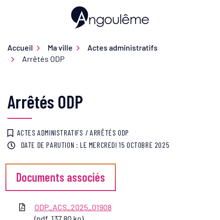
Gestion des traceurs
Aller
au
Ville d'Angoulême
contenu
Accueil
Ma ville
Actes administratifs
Arrêtés ODP
Arrêtés ODP
ACTES ADMINISTRATIFS
/
ARRÊTÉS ODP
DATE DE PARUTION : LE
MERCREDI 15 OCTOBRE 2025
Documents associés
ODP_ACS_2025_01908
(pdf, 137,80 ko)