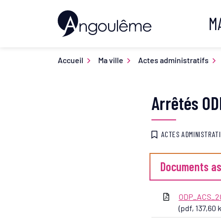
Gestion des traceurs
Aller
M
au
Ville d'Angoulême
contenu
Accueil
Ma ville
Actes administratifs
Arrêtés OD
ACTES ADMINISTRAT
Documents as
ODP_ACS_2
(pdf, 137,60 