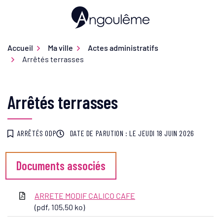
Gestion des traceurs
Aller
au
Ville d'Angoulême
contenu
Accueil
Ma ville
Actes administratifs
Arrêtés terrasses
Arrêtés terrasses
ARRÊTÉS ODP
DATE DE PARUTION : LE
JEUDI 18 JUIN 2026
Documents associés
ARRETE MODIF CALICO CAFE
(pdf, 105,50 ko)