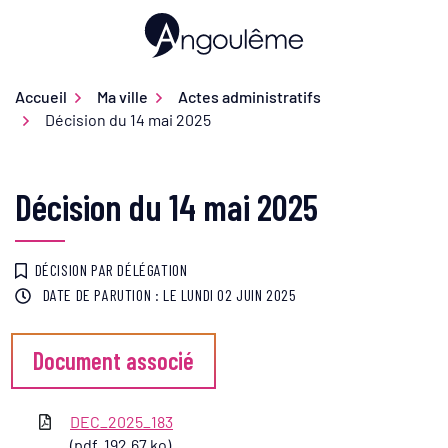
Gestion des traceurs
Aller
au
Ville d'Angoulême
contenu
Accueil
Ma ville
Actes administratifs
Décision du 14 mai 2025
Décision du 14 mai 2025
DÉCISION PAR DÉLÉGATION
DATE DE PARUTION : LE
LUNDI 02 JUIN 2025
Document associé
DEC_2025_183
(pdf, 192,67 ko)