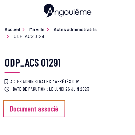
Gestion des traceurs
Aller
au
Ville d'Angoulême
contenu
Accueil
Ma ville
Actes administratifs
ODP_ACS 01291
ODP_ACS 01291
ACTES ADMINISTRATIFS
/
ARRÊTÉS ODP
DATE DE PARUTION : LE
LUNDI 26 JUIN 2023
Document associé