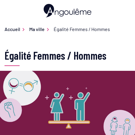
Gestion des traceurs
Aller
au
Ville d'Angoulême
contenu
Accueil
Ma ville
Égalité Femmes / Hommes
Égalité Femmes / Hommes