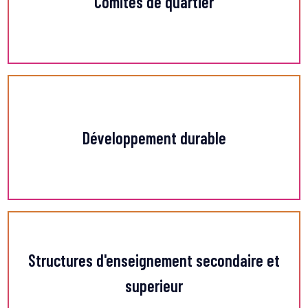
Comités de quartier
En savoir +
Développement durable
En savoir +
Structures d'enseignement secondaire et
En
superieur