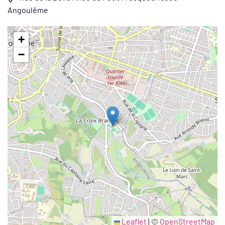
Angoulême
+
−
Leaflet
|
©
OpenStreetMap