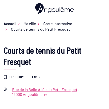
Gestion des traceurs
Aller
au
Ville d'Angoulême
contenu
Accueil
Ma ville
Carte interactive
Courts de tennis du Petit Fresquet
Courts de tennis du Petit
Fresquet
LES COURS DE TENNIS
Rue de la Belle Allée du Petit Fresquet,,
Infos utiles
16000 Angoulême