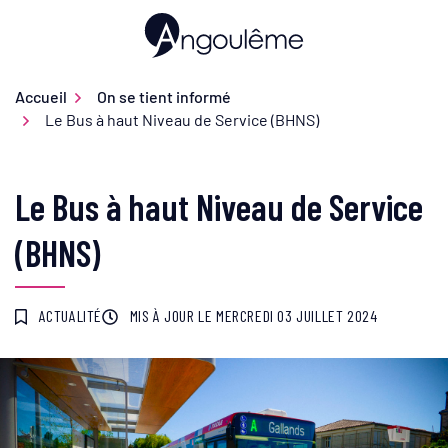
Gestion des traceurs
Aller
au
Ville d'Angoulême
contenu
Accueil
On se tient informé
Le Bus à haut Niveau de Service (BHNS)
Le Bus à haut Niveau de Service
(BHNS)
ACTUALITÉ
MIS À JOUR LE
MERCREDI 03 JUILLET 2024