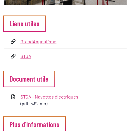
Informations complémentaires
Liens utiles
GrandAngoulême
STGA
Document utile
STGA - Navettes électriques
(pdf, 5,92 mo)
Plus d’informations