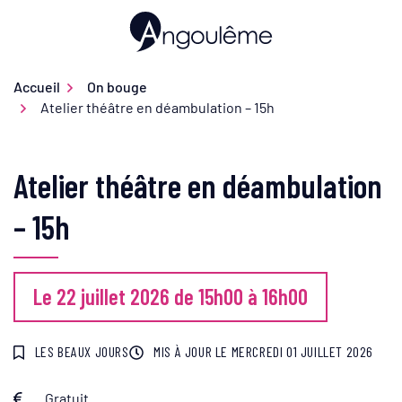
Gestion des traceurs
Aller
au
Ville d'Angoulême
contenu
Accueil
On bouge
Atelier théâtre en déambulation – 15h
Atelier théâtre en déambulation
– 15h
Le
22
juillet
2026
de 15h00 à 16h00
LES BEAUX JOURS
MIS À JOUR LE
MERCREDI 01 JUILLET 2026
Gratuit