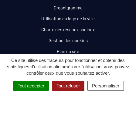
Organigramme
Utilisation du logo de la ville
Charte des réseaux sociaux
Gestion des cookies
Plan du site
Ce site utilise des traceurs pour fonctionner et obtenir des
Mentions légales
statistiques d'utilisation afin améliorer l'utilisation, vous pouvez
contrôler ceux que vous souhaitez activer.
Politique de confidentialité
Accessibilité : totalement conforme
Tout accepter
Tout refuser
Personnaliser
MENU
RECHERCHE