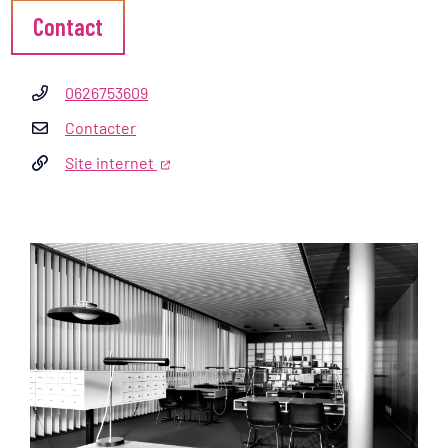
Informations complémentaires
Contact
0626753609
Contacter
Site internet