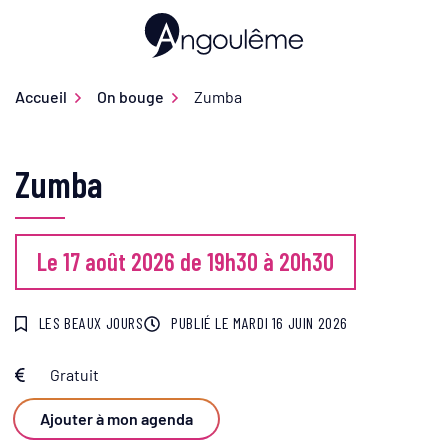
Gestion des traceurs
Aller
au
Ville d'Angoulême
contenu
Accueil
On bouge
Zumba
Zumba
Le
17
août
2026
de 19h30 à 20h30
LES BEAUX JOURS
PUBLIÉ LE
MARDI 16 JUIN 2026
Gratuit
Infos utiles
Ajouter à mon agenda