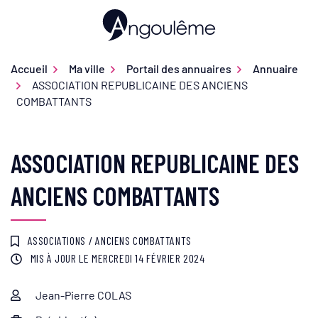
Gestion des traceurs
Aller
au
Ville d'Angoulême
contenu
Accueil
Ma ville
Portail des annuaires
Annuaire
ASSOCIATION REPUBLICAINE DES ANCIENS
COMBATTANTS
ASSOCIATION REPUBLICAINE DES
ANCIENS COMBATTANTS
ASSOCIATIONS
/
ANCIENS COMBATTANTS
MIS À JOUR LE
MERCREDI 14 FÉVRIER 2024
Jean-Pierre COLAS
Infos utiles