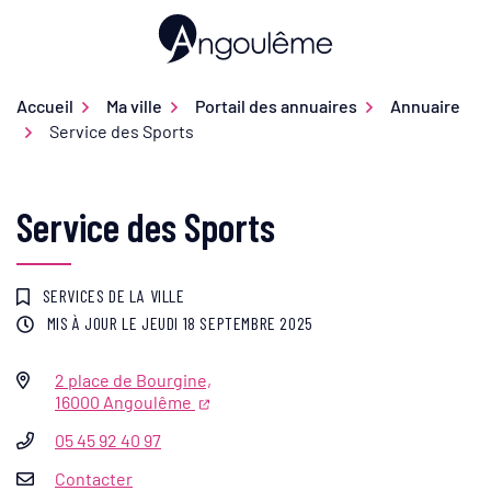
Gestion des traceurs
Aller
au
Ville d'Angoulême
contenu
Accueil
Ma ville
Portail des annuaires
Annuaire
Service des Sports
Service des Sports
SERVICES DE LA VILLE
MIS À JOUR LE
JEUDI 18 SEPTEMBRE 2025
2 place de Bourgine,
Infos utiles
16000 Angoulême
05 45 92 40 97
Contacter