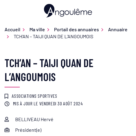
Gestion des traceurs
Aller
au
Ville d'Angoulême
contenu
Accueil
Ma ville
Portail des annuaires
Annuaire
TCH’AN – TAIJI QUAN DE L’ANGOUMOIS
TCH’AN – TAIJI QUAN DE
L’ANGOUMOIS
ASSOCIATIONS SPORTIVES
MIS À JOUR LE
VENDREDI 30 AOÛT 2024
BELLIVEAU Hervé
Infos utiles
Président(e)