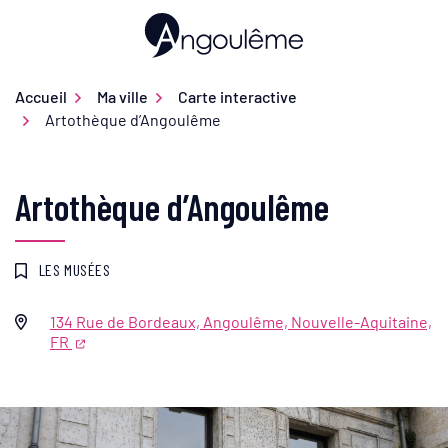
Gestion des traceurs
Aller
au
Ville d'Angoulême
contenu
Accueil
Ma ville
Carte interactive
Artothèque d’Angoulême
Artothèque d’Angoulême
LES MUSÉES
134 Rue de Bordeaux, Angoulême, Nouvelle-Aquitaine,
Infos utiles
FR