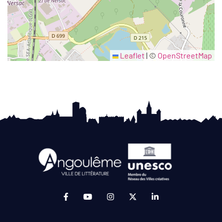
Leaflet
|
©
OpenStreetMap
Lien vers le compte Facebook (ouverture da
Lien vers la chaîne Youtube (ouvertur
Lien vers le compte Instagram 
Lien vers le compte Twit
Lien vers le compt