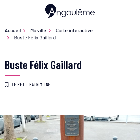
Gestion des traceurs
Aller
au
Ville d'Angoulême
contenu
Accueil
Ma ville
Carte interactive
Buste Félix Gaillard
Buste Félix Gaillard
LE PETIT PATRIMOINE
Infos utiles