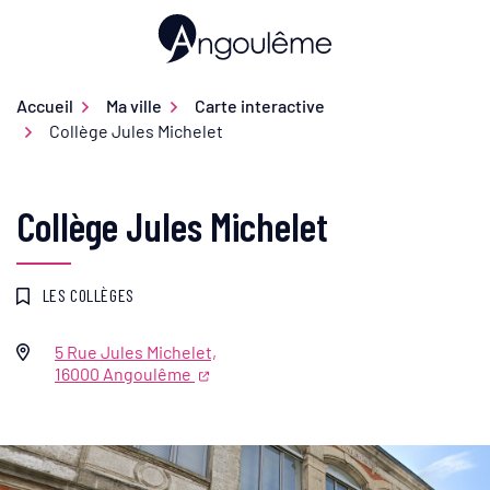
Gestion des traceurs
Aller
au
Ville d'Angoulême
contenu
Accueil
Ma ville
Carte interactive
Collège Jules Michelet
Collège Jules Michelet
LES COLLÈGES
5 Rue Jules Michelet,
Infos utiles
16000 Angoulême