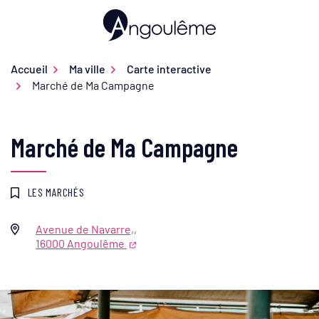
Gestion des traceurs
Aller
au
Ville d'Angoulême
contenu
Accueil
Ma ville
Carte interactive
Marché de Ma Campagne
Marché de Ma Campagne
LES MARCHÉS
Avenue de Navarre,,
Infos utiles
16000 Angoulême