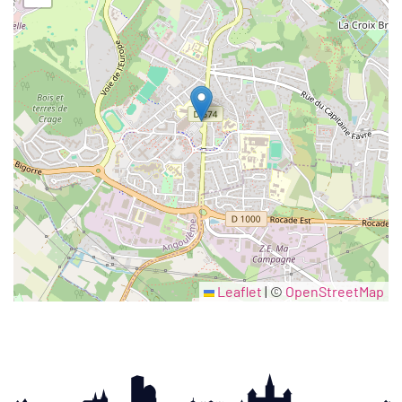
Leaflet
|
©
OpenStreetMap