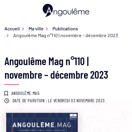
Gestion des traceurs
Aller
au
Ville d'Angoulême
contenu
Accueil
Ma ville
Publications
Angoulême Mag n°110 | novembre – décembre 2023
Angoulême Mag n°110 |
novembre – décembre 2023
ANGOULÊME MAG
DATE DE PARUTION : LE
VENDREDI 03 NOVEMBRE 2023