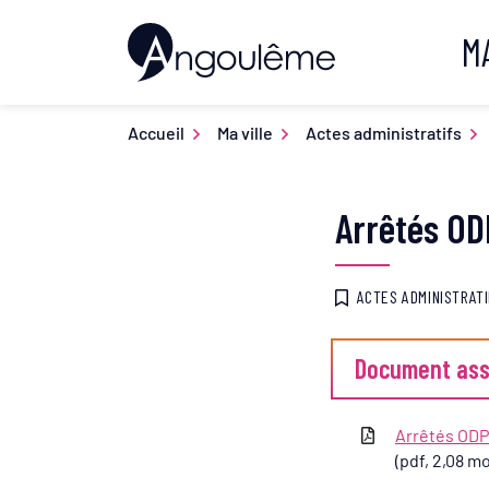
Gestion des traceurs
Aller
M
au
Ville d'Angoulême
contenu
Accueil
Ma ville
Actes administratifs
Arrêtés OD
ACTES ADMINISTRAT
Document ass
Arrêtés ODP
(pdf, 2,08 mo